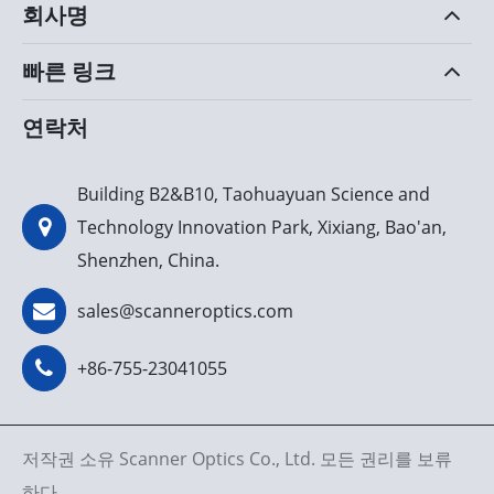
회사명
빠른 링크
연락처
Building B2&B10, Taohuayuan Science and
Technology Innovation Park, Xixiang, Bao'an,
Shenzhen, China.
sales@scanneroptics.com
+86-755-23041055
저작권 소유
Scanner Optics Co., Ltd.
모든 권리를 보류
하다.