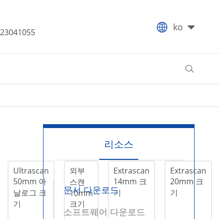

ko
-23041055

리소스
Ultrascan
외부
Extrascan
Extrascan
50mm 아
14mm 크
20mm 크
스캔
문서 다운로드
날로그 크
기
기
10mm
기
크기
소프트웨어 다운로드