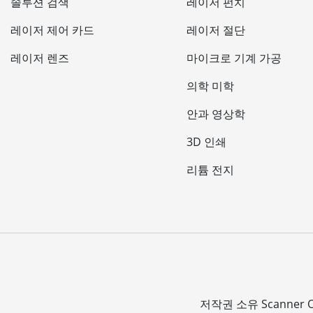
솔루션 검색
레이저 펀치
레이저 제어 카드
레이저 절단
레이저 렌즈
마이크로 기계 가공
의학 미학
안과 영상학
3D 인쇄
리튬 전지
저작권 소유
Scanner O