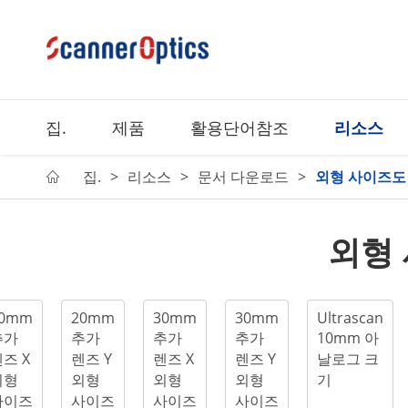
집.
제품
활용단어참조
리소스
집.
리소스
문서 다운로드
외형 사이즈도

외형
0mm
20mm
30mm
30mm
Ultrascan
추가
추가
추가
추가
10mm 아
즈 X
렌즈 Y
렌즈 X
렌즈 Y
날로그 크
외형
외형
외형
외형
기
사이즈
사이즈
사이즈
사이즈