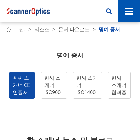
집.
리소스
문서 다운로드
명예 증서

명예 증서
한씨 스
한씨 스
한씨 스캐
한씨
캐너 CE
캐너
너
스캐너
인증서
ISO9001
ISO14001
합격증