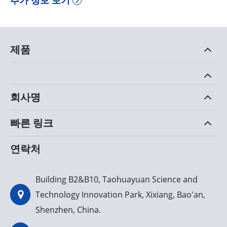
추가 정보 보기
제품
회사명
빠른 링크
연락처
Building B2&B10, Taohuayuan Science and
Technology Innovation Park, Xixiang, Bao'an,
Shenzhen, China.