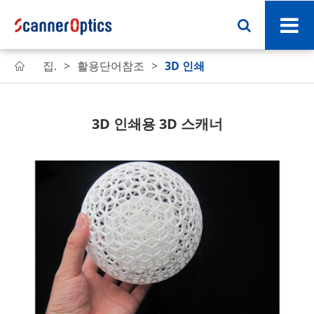
집.
활용단어참조
3D 인쇄

3D 인쇄용 3D 스캐너