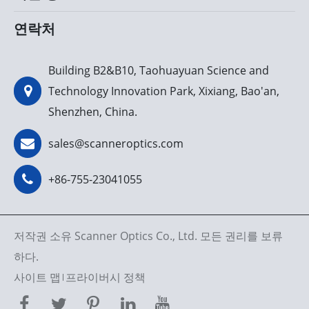
연락처
Building B2&B10, Taohuayuan Science and
Technology Innovation Park, Xixiang, Bao'an,
Shenzhen, China.
sales@scanneroptics.com
+86-755-23041055
저작권 소유
Scanner Optics Co., Ltd.
모든 권리를 보류
하다.
사이트 맵
프라이버시 정책